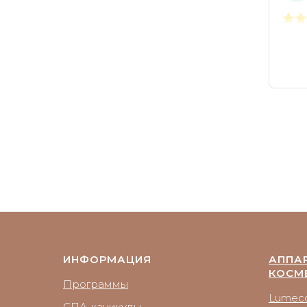
ИНФОРМАЦИЯ
АППА
КОСМ
Программы
Lumecc
СПА-каникулы