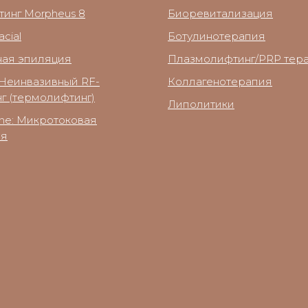
тинг Morpheus 8
Биоревитализация
cial
Ботулинотерапия
ная эпиляция
Плазмолифтинг/PRP тер
Неинвазивный RF-
Коллагенотерапия
г (термолифтинг)
Липолитики
ne: Микротоковая
ия