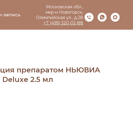
Московская обл.,
мкр-н Новогорск,
н-запись
Олимпийская ул., д.28
+7 (495) 320-02-88
ация препаратом НЬЮВИА
Deluxe 2.5 мл