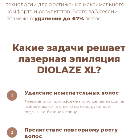
технологии для достижения максимального
комфорта и результатов. Всего за 3 сессии
возможно
удаление
до 67%
волос
Какие задачи реш
ает
лазерна
я эпиляция
DIOLAZE XL?
Удаление нежелательных волос
Лазерная эпиляция эффективно устраняет волосы на
любых участках тела, включая лицо, руки, ноги,
подмышки, бикини и спину.
Препятствие повторному росту
волос