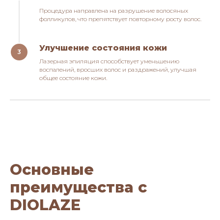
Процедура направлена на разрушение волосяных
фолликулов, что препятствует повторному росту волос.
Улучшение состояния кожи
Лазерная эпиляция способствует уменьшению
воспалений, вросших волос и раздражений, улучшая
общее состояние кожи.
О
сновные
преимущества с
DIOLAZE