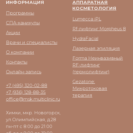
ИНФОРМАЦИЯ
АППАРАТНАЯ
КОСМЕТОЛОГИЯ
Программы
Lumecca iPL
СПА-каникулы
Rf-лифтинг Morpheus 8
Акции
HydraFacial
Врачи и специалисты
Лазерная эпиляция
О компании
Forma Неинвазивный
Контакты
RF-лифтинг
Онлайн-запись
(термолифтинг)
Gezatone:
+7 (495) 320-02-88
Микротоковая
+7 (936) 128-88-35
терапия
office@msk.multiclinic.ru
Химки, мкр. Новогорск,
ул.Олимпийская, д.28
пн-пт с 8:00 до 21:00