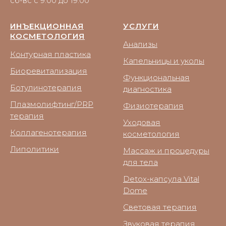
сб-вс с 9:00 до 19:00
ИНЪЕКЦИОННАЯ
УСЛУГИ
КОСМЕТОЛОГИЯ
Анализы
Контурная пластика
Капельницы и уколы
Биоревитализация
Функциональная
Ботулинотерапия
диагностика
Плазмолифтинг/PRP
Физиотерапия
терапия
Уходовая
Коллагенотерапия
косметология
Липолитики
Массаж и процедуры
для тела
Detox-капсула Vital
Dome
Световая терапия
Звуковая терапия