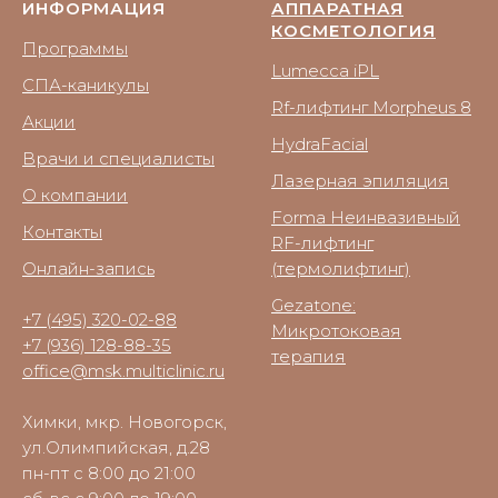
ИНФОРМАЦИЯ
АППАРАТНАЯ
КОСМЕТОЛОГИЯ
Программы
Lumecca iPL
СПА-каникулы
Rf-лифтинг Morpheus 8
Акции
HydraFacial
Врачи и специалисты
Лазерная эпиляция
О компании
Forma Неинвазивный
Контакты
RF-лифтинг
Онлайн-запись
(термолифтинг)
Gezatone:
+7 (495) 320-02-88
Микротоковая
+7 (936) 128-88-35
терапия
office@msk.multiclinic.ru
Химки, мкр. Новогорск,
ул.Олимпийская, д.28
пн-пт с 8:00 до 21:00