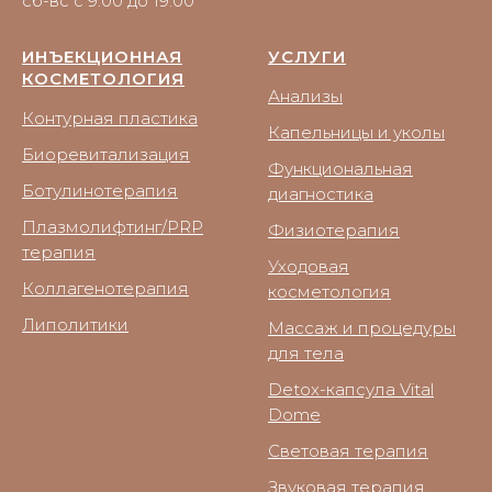
сб-вс с 9:00 до 19:00
ИНЪЕКЦИОННАЯ
УСЛУГИ
КОСМЕТОЛОГИЯ
Анализы
Контурная пластика
Капельницы и уколы
Биоревитализация
Функциональная
Ботулинотерапия
диагностика
Плазмолифтинг/PRP
Физиотерапия
терапия
Уходовая
Коллагенотерапия
косметология
Липолитики
Массаж и процедуры
для тела
Detox-капсула Vital
Dome
Световая терапия
Звуковая терапия