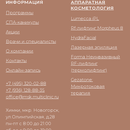
ИНФОРМАЦИЯ
АППАРАТНАЯ
КОСМЕТОЛОГИЯ
Программы
Lumecca iPL
СПА-каникулы
Rf-лифтинг Morpheus 8
Акции
HydraFacial
Врачи и специалисты
Лазерная эпиляция
О компании
Forma Неинвазивный
Контакты
RF-лифтинг
Онлайн-запись
(термолифтинг)
Gezatone:
+7 (495) 320-02-88
Микротоковая
+7 (936) 128-88-35
терапия
office@msk.multiclinic.ru
Химки, мкр. Новогорск,
ул.Олимпийская, д.28
пн-пт с 8:00 до 21:00