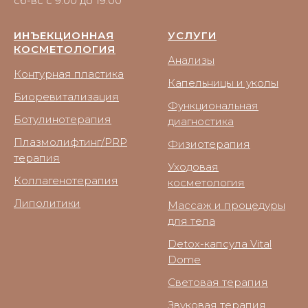
сб-вс с 9:00 до 19:00
ИНЪЕКЦИОННАЯ
УСЛУГИ
КОСМЕТОЛОГИЯ
Анализы
Контурная пластика
Капельницы и уколы
Биоревитализация
Функциональная
Ботулинотерапия
диагностика
Плазмолифтинг/PRP
Физиотерапия
терапия
Уходовая
Коллагенотерапия
косметология
Липолитики
Массаж и процедуры
для тела
Detox-капсула Vital
Dome
Световая терапия
Звуковая терапия