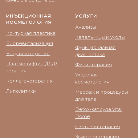
сб-вс с 9:00 до 19:00
ИНЪЕКЦИОННАЯ
УСЛУГИ
КОСМЕТОЛОГИЯ
Анализы
Контурная пластика
Капельницы и уколы
Биоревитализация
Функциональная
Ботулинотерапия
диагностика
Плазмолифтинг/PRP
Физиотерапия
терапия
Уходовая
Коллагенотерапия
косметология
Липолитики
Массаж и процедуры
для тела
Detox-капсула Vital
Dome
Световая терапия
Звуковая терапия