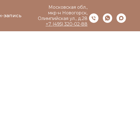
Московская обл.,
мкр-н Новогорск,
н-запись
Олимпийская ул., д.28
+7 (495) 320-02-88