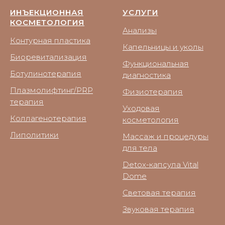
ИНЪЕКЦИОННАЯ
УСЛУГИ
КОСМЕТОЛОГИЯ
Анализы
Контурная пластика
Капельницы и уколы
Биоревитализация
Функциональная
Ботулинотерапия
диагностика
Плазмолифтинг/PRP
Физиотерапия
терапия
Уходовая
Коллагенотерапия
косметология
Липолитики
Массаж и процедуры
для тела
Detox-капсула Vital
Dome
Световая терапия
Звуковая терапия