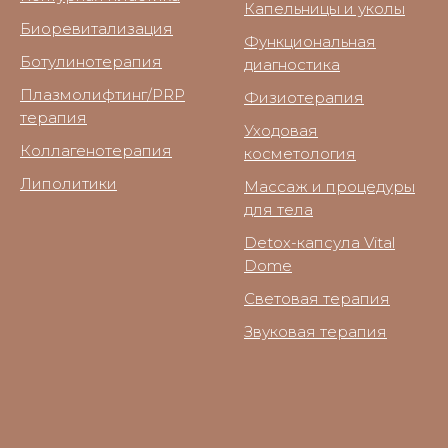
Капельницы и уколы
Биоревитализация
Функциональная
Ботулинотерапия
диагностика
Плазмолифтинг/PRP
Физиотерапия
терапия
Уходовая
Коллагенотерапия
косметология
Липолитики
Массаж и процедуры
для тела
Detox-капсула Vital
Dome
Световая терапия
Звуковая терапия