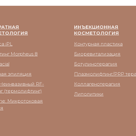
РАТНАЯ
ИНЪЕКЦИОННАЯ
ЕТОЛОГИЯ
КОСМЕТОЛОГИЯ
a iPL
Контурная пластика
тинг Morpheus 8
Биоревитализация
cial
Ботулинотерапия
ная эпиляция
Плазмолифтинг/PRP тер
Неинвазивный RF-
Коллагенотерапия
г (термолифтинг)
Липолитики
ne: Микротоковая
ия