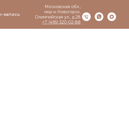
Московская обл.,
мкр-н Новогорск,
н-запись
Олимпийская ул., д.28
+7 (495) 320-02-88