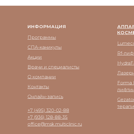
ИНФОРМАЦИЯ
АППА
КОСМ
Программы
Lumecc
СПА-каникулы
Rf-лиф
Акции
HydraFa
Врачи и специалисты
Лазер
О компании
Forma 
Контакты
лифтин
Онлайн-запись
Gezato
терап
+7 (495) 320-02-88
+7 (936) 128-88-35
office@msk.multiclinic.ru