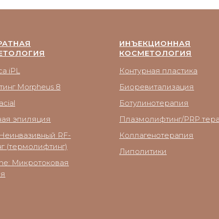
РАТНАЯ
ИНЪЕКЦИОННАЯ
ЕТОЛОГИЯ
КОСМЕТОЛОГИЯ
a iPL
Контурная пластика
тинг Morpheus 8
Биоревитализация
cial
Ботулинотерапия
ная эпиляция
Плазмолифтинг/PRP тер
Неинвазивный RF-
Коллагенотерапия
г (термолифтинг)
Липолитики
ne: Микротоковая
ия