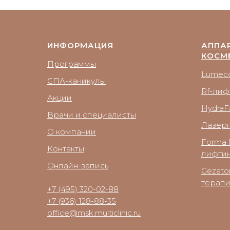
ИНФОРМАЦИЯ
АППА
КОСМ
Программы
Lumecc
СПА-каникулы
Rf-лиф
Акции
HydraFa
Врачи и специалисты
Лазер
О компании
Forma 
Контакты
лифтин
Онлайн-запись
Gezato
терап
+7 (495) 320-02-88
+7 (936) 128-88-35
office@msk.multiclinic.ru