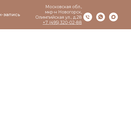
Московская обл.,
мкр-н Новогорск,
н-запись
Олимпийская ул., д.28
+7 (495) 320-02-88