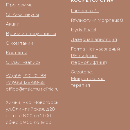
КОСМЕТОЛОГИЯ
Программы
Lumecca iPL
СПА-каникулы
Rf-лифтинг Morpheus 8
Акции
HydraFacial
Врачи и специалисты
Лазерная эпиляция
О компании
Forma Неинвазивный
Контакты
RF-лифтинг
Онлайн-запись
(термолифтинг)
Gezatone:
+7 (495) 320-02-88
Микротоковая
+7 (936) 128-88-35
терапия
office@msk.multiclinic.ru
Химки, мкр. Новогорск,
ул.Олимпийская, д.28
пн-пт с 8:00 до 21:00
сб-вс с 9:00 до 19:00