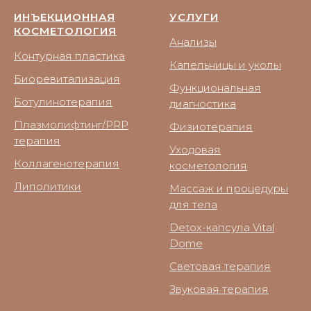
ИНЪЕКЦИОННАЯ
УСЛУГИ
КОСМЕТОЛОГИЯ
Анализы
Контурная пластика
Капельницы и уколы
Биоревитализация
Функциональная
Ботулинотерапия
диагностика
Плазмолифтинг/PRP
Физиотерапия
терапия
Уходовая
Коллагенотерапия
косметология
Липолитики
Массаж и процедуры
для тела
Detox-капсула Vital
Dome
Световая терапия
Звуковая терапия