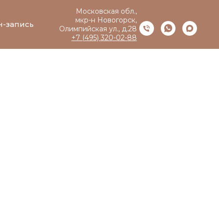
Московская обл.,
мкр-н Новогорск,
н-запись
Олимпийская ул., д.28
+7 (495) 320-02-88