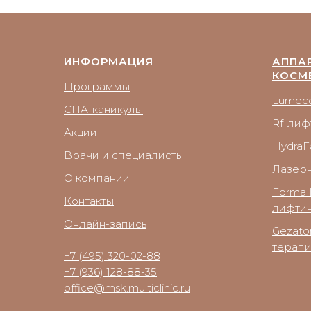
ИНФОРМАЦИЯ
АППА
КОСМ
Программы
Lumecc
СПА-каникулы
Rf-лиф
Акции
HydraFa
Врачи и специалисты
Лазер
О компании
Forma 
Контакты
лифтин
Онлайн-запись
Gezato
терап
+7 (495) 320-02-88
+7 (936) 128-88-35
office@msk.multiclinic.ru