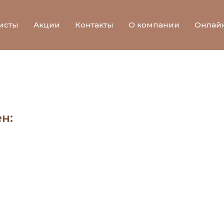
исты
Акции
Контакты
О компании
Онлай
н: