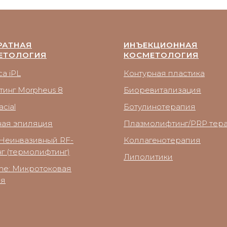
РАТНАЯ
ИНЪЕКЦИОННАЯ
ЕТОЛОГИЯ
КОСМЕТОЛОГИЯ
a iPL
Контурная пластика
тинг Morpheus 8
Биоревитализация
cial
Ботулинотерапия
ная эпиляция
Плазмолифтинг/PRP тер
Неинвазивный RF-
Коллагенотерапия
г (термолифтинг)
Липолитики
ne: Микротоковая
ия