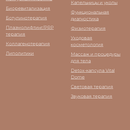
Капельницы и уколы
Биоревитализация
Функциональная
Ботулинотерапия
диагностика
Плазмолифтинг/PRP
Физиотерапия
терапия
Уходовая
Коллагенотерапия
косметология
Липолитики
Массаж и процедуры
для тела
Detox-капсула Vital
Dome
Световая терапия
Звуковая терапия