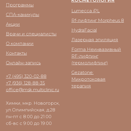
КОСМЕТОЛОГИЯ
Программы
Lumecca iPL
СПА-каникулы
Rf-лифтинг Morpheus 8
Акции
HydraFacial
Врачи и специалисты
Лазерная эпиляция
О компании
Forma Неинвазивный
Контакты
RF-лифтинг
Онлайн-запись
(термолифтинг)
Gezatone:
+7 (495) 320-02-88
Микротоковая
+7 (936) 128-88-35
терапия
office@msk.multiclinic.ru
Химки, мкр. Новогорск,
ул.Олимпийская, д.28
пн-пт с 8:00 до 21:00
сб-вс с 9:00 до 19:00