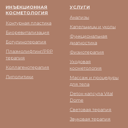
ИНЪЕКЦИОННАЯ
УСЛУГИ
КОСМЕТОЛОГИЯ
Анализы
Контурная пластика
Капельницы и уколы
Биоревитализация
Функциональная
Ботулинотерапия
диагностика
Плазмолифтинг/PRP
Физиотерапия
терапия
Уходовая
Коллагенотерапия
косметология
Липолитики
Массаж и процедуры
для тела
Detox-капсула Vital
Dome
Световая терапия
Звуковая терапия