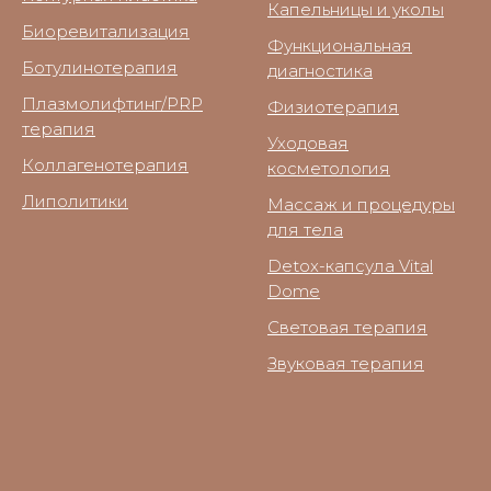
Капельницы и уколы
Биоревитализация
Функциональная
Ботулинотерапия
диагностика
Плазмолифтинг/PRP
Физиотерапия
терапия
Уходовая
Коллагенотерапия
косметология
Липолитики
Массаж и процедуры
для тела
Detox-капсула Vital
Dome
Световая терапия
Звуковая терапия