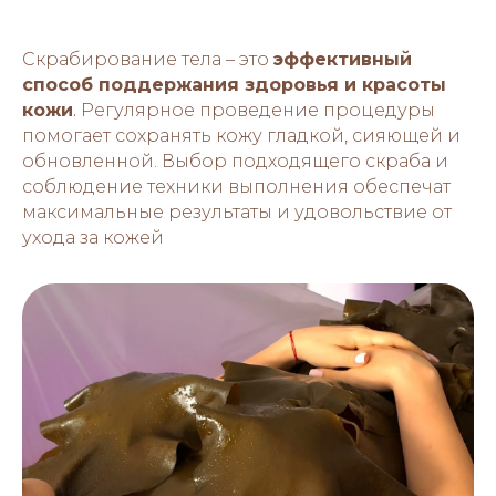
Скрабирование тела – это
эффективный
способ поддержания здоровья и красоты
кожи
.
Регулярное проведение процедуры
помогает сохранять кожу гладкой, сияющей и
обновленной. Выбор подходящего скраба и
соблюдение техники выполнения обеспечат
максимальные результаты и удовольствие от
ухода за кожей