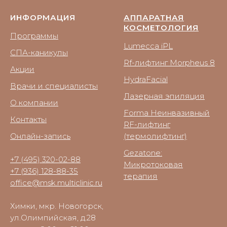
ИНФОРМАЦИЯ
АППАРАТНАЯ
КОСМЕТОЛОГИЯ
Программы
Lumecca iPL
СПА-каникулы
Rf-лифтинг Morpheus 8
Акции
HydraFacial
Врачи и специалисты
Лазерная эпиляция
О компании
Forma Неинвазивный
Контакты
RF-лифтинг
Онлайн-запись
(термолифтинг)
Gezatone:
+7 (495) 320-02-88
Микротоковая
+7 (936) 128-88-35
терапия
office@msk.multiclinic.ru
Химки, мкр. Новогорск,
ул.Олимпийская, д.28