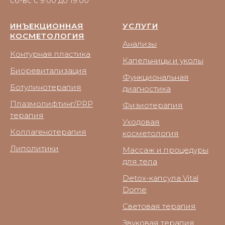
сб-вс с 9:00 до 19:00
ИНЪЕКЦИОННАЯ
УСЛУГИ
КОСМЕТОЛОГИЯ
Анализы
Контурная пластика
Капельницы и уколы
Биоревитализация
Функциональная
Ботулинотерапия
диагностика
Плазмолифтинг/PRP
Физиотерапия
терапия
Уходовая
Коллагенотерапия
косметология
Липолитики
Массаж и процедуры
для тела
Detox-капсула Vital
Dome
Световая терапия
Звуковая терапия