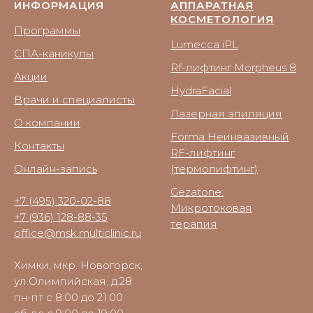
ИНФОРМАЦИЯ
АППАРАТНАЯ
КОСМЕТОЛОГИЯ
Программы
Lumecca iPL
СПА-каникулы
Rf-лифтинг Morpheus 8
Акции
HydraFacial
Врачи и специалисты
Лазерная эпиляция
О компании
Forma Неинвазивный
Контакты
RF-лифтинг
Онлайн-запись
(термолифтинг)
Gezatone:
+7 (495) 320-02-88
Микротоковая
+7 (936) 128-88-35
терапия
office@msk.multiclinic.ru
Химки, мкр. Новогорск,
ул.Олимпийская, д.28
пн-пт с 8:00 до 21:00