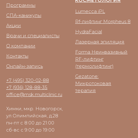
КОСМЕТОЛОГИЯ
Программы
Lumecca iPL
СПА-каникулы
Rf-лифтинг Morpheus 8
Акции
HydraFacial
Врачи и специалисты
Лазерная эпиляция
О компании
Forma Неинвазивный
Контакты
RF-лифтинг
Онлайн-запись
(термолифтинг)
Gezatone:
+7 (495) 320-02-88
Микротоковая
+7 (936) 128-88-35
терапия
office@msk.multiclinic.ru
Химки, мкр. Новогорск,
ул.Олимпийская, д.28
пн-пт с 8:00 до 21:00
сб-вс с 9:00 до 19:00