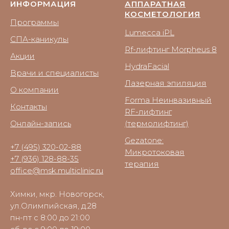
ИНФОРМАЦИЯ
АППАРАТНАЯ
КОСМЕТОЛОГИЯ
Программы
Lumecca iPL
СПА-каникулы
Rf-лифтинг Morpheus 8
Акции
HydraFacial
Врачи и специалисты
Лазерная эпиляция
О компании
Forma Неинвазивный
Контакты
RF-лифтинг
Онлайн-запись
(термолифтинг)
Gezatone:
+7 (495) 320-02-88
Микротоковая
+7 (936) 128-88-35
терапия
office@msk.multiclinic.ru
Химки, мкр. Новогорск,
ул.Олимпийская, д.28
пн-пт с 8:00 до 21:00