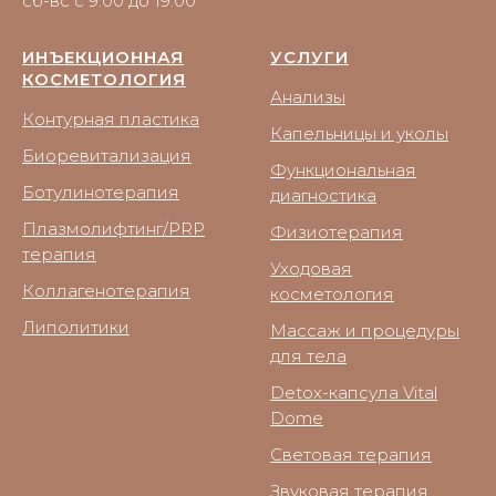
сб-вс с 9:00 до 19:00
ИНЪЕКЦИОННАЯ
УСЛУГИ
КОСМЕТОЛОГИЯ
Анализы
Контурная пластика
Капельницы и уколы
Биоревитализация
Функциональная
Ботулинотерапия
диагностика
Плазмолифтинг/PRP
Физиотерапия
терапия
Уходовая
Коллагенотерапия
косметология
Липолитики
Массаж и процедуры
для тела
Detox-капсула Vital
Dome
Световая терапия
Звуковая терапия