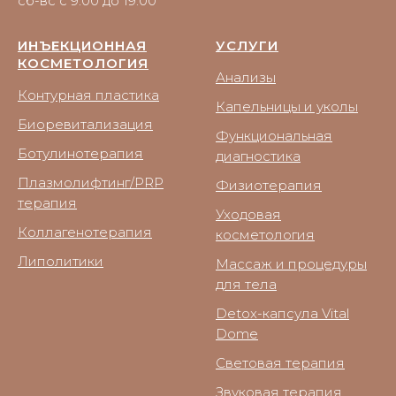
сб-вс с 9:00 до 19:00
ИНЪЕКЦИОННАЯ
УСЛУГИ
КОСМЕТОЛОГИЯ
Анализы
Контурная пластика
Капельницы и уколы
Биоревитализация
Функциональная
Ботулинотерапия
диагностика
Плазмолифтинг/PRP
Физиотерапия
терапия
Уходовая
Коллагенотерапия
косметология
Липолитики
Массаж и процедуры
для тела
Detox-капсула Vital
Dome
Световая терапия
Звуковая терапия