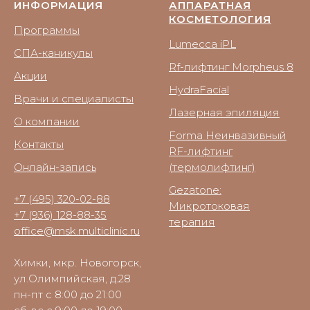
ИНФОРМАЦИЯ
АППАРАТНАЯ
КОСМЕТОЛОГИЯ
Программы
Lumecca iPL
СПА-каникулы
Rf-лифтинг Morpheus 8
Акции
HydraFacial
Врачи и специалисты
Лазерная эпиляция
О компании
Forma Неинвазивный
Контакты
RF-лифтинг
Онлайн-запись
(термолифтинг)
Gezatone:
+7 (495) 320-02-88
Микротоковая
+7 (936) 128-88-35
терапия
office@msk.multiclinic.ru
Химки, мкр. Новогорск,
ул.Олимпийская, д.28
пн-пт с 8:00 до 21:00