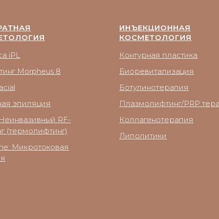
РАТНАЯ
ИНЪЕКЦИОННАЯ
ЕТОЛОГИЯ
КОСМЕТОЛОГИЯ
a iPL
Контурная пластика
тинг Morpheus 8
Биоревитализация
cial
Ботулинотерапия
ная эпиляция
Плазмолифтинг/PRP тер
Неинвазивный RF-
Коллагенотерапия
г (термолифтинг)
Липолитики
ne: Микротоковая
ия