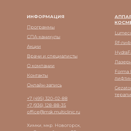
ИНФОРМАЦИЯ
АППА
КОСМ
Программы
Lumecc
СПА-каникулы
Rf-лиф
Акции
HydraFa
Врачи и специалисты
Лазер
О компании
Forma 
Контакты
лифтин
Онлайн-запись
Gezato
терап
+7 (495) 320-02-88
+7 (936) 128-88-35
office@msk.multiclinic.ru
Химки, мкр. Новогорск,