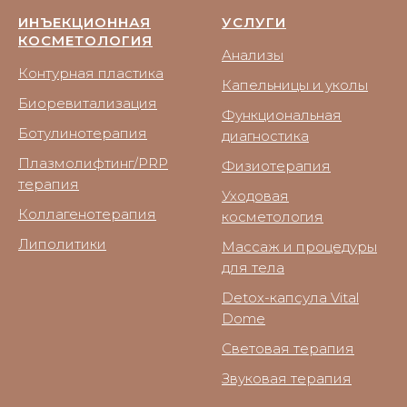
ИНЪЕКЦИОННАЯ
УСЛУГИ
КОСМЕТОЛОГИЯ
Анализы
Контурная пластика
Капельницы и уколы
Биоревитализация
Функциональная
Ботулинотерапия
диагностика
Плазмолифтинг/PRP
Физиотерапия
терапия
Уходовая
Коллагенотерапия
косметология
Липолитики
Массаж и процедуры
для тела
Detox-капсула Vital
Dome
Световая терапия
Звуковая терапия